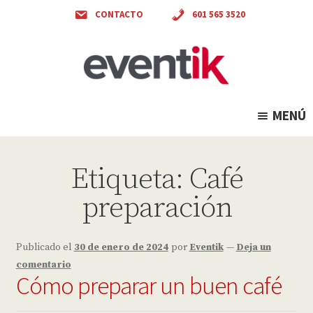
CONTACTO
601 565 3520
Ir
Ir
a
al
la
contenido
navegación
MENÚ
Etiqueta:
Café
preparación
Publicado el
30 de enero de 2024
por
Eventik
—
Deja un
comentario
Cómo preparar un buen café