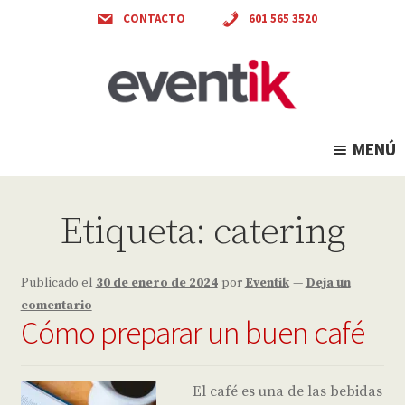
CONTACTO
601 565 3520
Ir
Ir
a
al
la
contenido
navegación
MENÚ
Etiqueta:
catering
Publicado el
30 de enero de 2024
por
Eventik
—
Deja un
comentario
Cómo preparar un buen café
El café es una de las bebidas